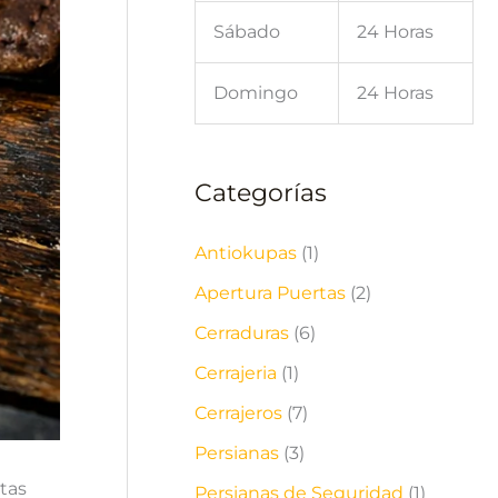
Sábado
24 Horas
Domingo
24 Horas
Categorías
Antiokupas
(1)
Apertura Puertas
(2)
Cerraduras
(6)
Cerrajeria
(1)
Cerrajeros
(7)
Persianas
(3)
rtas
Persianas de Seguridad
(1)