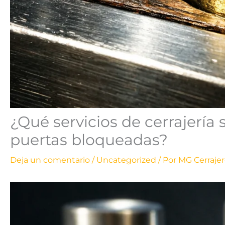
¿Qué servicios de cerrajerí
puertas bloqueadas?
Deja un comentario
/
Uncategorized
/ Por
MG Cerrajer