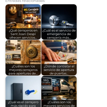
Entradas relacionadas:
¿Qué cerrajeros en
¿Cuál es el servicio de
Sant Joan Despí
emergencia de
ofrecen servicios…
cerrajería más…
¿Cuáles son los
¿Dónde contratar el
mejores cerrajeros
servicio de apertura
para aperturas de…
de puertas…
¿Cuál es el cerrajero
¿Cuáles son los
más rápido para
mejores servicios de