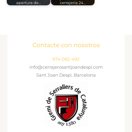
apertura de…
cerrajería 24…
Contacte con nosotros
674 082 492
info@cerrajerosantjoandespi.com
Sant Joan Despi, Barcelona