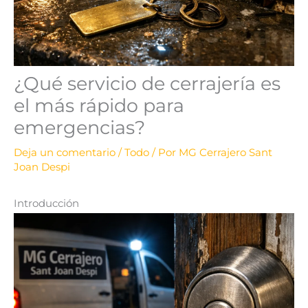
¿Qué servicio de cerrajería es
el más rápido para
emergencias?
Deja un comentario
/
Todo
/ Por
MG Cerrajero Sant
Joan Despi
Introducción