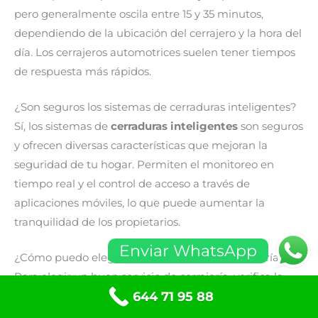
pero generalmente oscila entre 15 y 35 minutos,
dependiendo de la ubicación del cerrajero y la hora del
día. Los cerrajeros automotrices suelen tener tiempos
de respuesta más rápidos.
¿Son seguros los sistemas de cerraduras inteligentes?
Sí, los sistemas de
cerraduras inteligentes
son seguros
y ofrecen diversas características que mejoran la
seguridad de tu hogar. Permiten el monitoreo en
tiempo real y el control de acceso a través de
aplicaciones móviles, lo que puede aumentar la
tranquilidad de los propietarios.
Enviar WhatsApp
¿Cómo puedo elegir un buen servicio de cerrajería?
Para elegir un buen servicio de cerrajería, verifica la
644 71 95 88
reputación
y las
reseñas
de la empresa, asegúrate de
que estén debidamente
licenciados
y
asegurados
, y