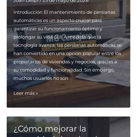
Joan Despi
/
23 de mayo de 2026
forma
segura?
Introducción El mantenimiento de persianas
automáticas es un aspecto crucial para
garantizar su funcionamiento óptimo y
prolongar su vida útil. A medida que la
tecnología avanza, las persianas automáticas se
han convertido en una opción popular entre los
propietarios de viviendas y negocios, gracias a
su comodidad y funcionalidad. Sin embargo,
muchos usuarios no son
¿Cuál
Leer más »
es
el
mantenimiento
adecuado
¿Cómo mejorar la
para