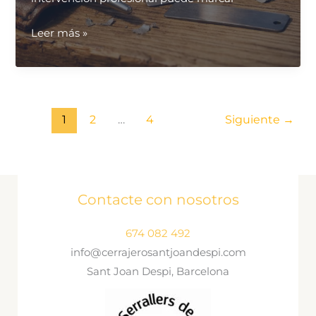
¿Qué
Leer más »
servicios
de
cerrajería
son
1
2
…
4
Siguiente
→
más
recomendables
para
puertas
Contacte con nosotros
bloqueadas?
674 082 492
info@cerrajerosantjoandespi.com
Sant Joan Despi, Barcelona