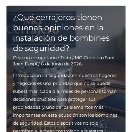
mejor
servicio
¿Qué cerrajeros tienen
para
buenas opiniones en la
la
instalación de bombines
instalación
de seguridad?
de
cerraduras
Deja un comentario
/
Todo
/
MG Cerrajero Sant
en
Joan Despi
/
8 de junio de 2026
Sant
Introducción La seguridad en nuestros hogares
Joan
y negocios es una prioridad que no se puede
Despí?
subestimar. Cada día, miles de personas toman
decisiones cruciales para proteger sus
propiedades, y uno de los elementos más
importantes en esta ecuación son los bombines
de seguridad. Estos dispositivos no solo
permiten el acceso controlado a nuestros