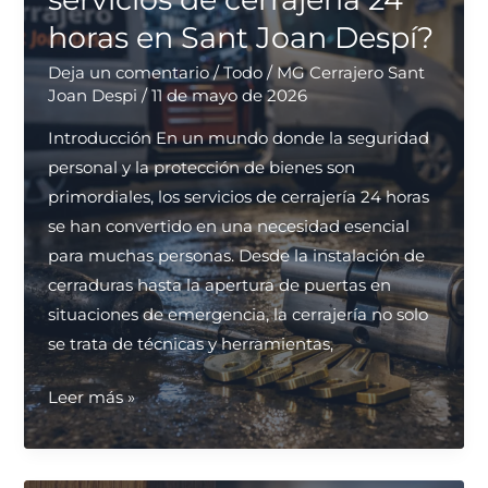
para
horas en Sant Joan Despí?
viviendas?
Deja un comentario
/
Todo
/
MG Cerrajero Sant
Joan Despi
/
11 de mayo de 2026
Introducción En un mundo donde la seguridad
personal y la protección de bienes son
primordiales, los servicios de cerrajería 24 horas
se han convertido en una necesidad esencial
para muchas personas. Desde la instalación de
cerraduras hasta la apertura de puertas en
situaciones de emergencia, la cerrajería no solo
se trata de técnicas y herramientas,
¿Cuáles
Leer más »
son
los
mejores