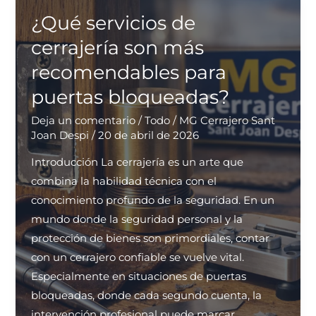
servicios
¿Qué servicios de
de
cerrajería son más
cerrajería
recomendables para
24
puertas bloqueadas?
horas
en
Deja un comentario
/
Todo
/
MG Cerrajero Sant
Sant
Joan Despi
/
20 de abril de 2026
Joan
Introducción La cerrajería es un arte que
Despí?
combina la habilidad técnica con el
conocimiento profundo de la seguridad. En un
mundo donde la seguridad personal y la
protección de bienes son primordiales, contar
con un cerrajero confiable se vuelve vital.
Especialmente en situaciones de puertas
bloqueadas, donde cada segundo cuenta, la
intervención profesional puede marcar