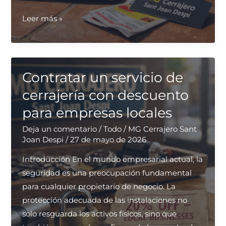
Comprar
Leer más »
servicios
de
apertura
de
Contratar un servicio de
puertas
cerrajería con descuento
a
para empresas locales
buen
precio
Deja un comentario
/
Todo
/
MG Cerrajero Sant
Joan Despi
/
27 de mayo de 2026
en
Sant
Introducción En el mundo empresarial actual, la
Joan
seguridad es una preocupación fundamental
Despí
para cualquier propietario de negocio. La
protección adecuada de las instalaciones no
solo resguarda los activos físicos, sino que