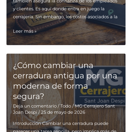
también asegura la confianza de los empleados
y clientes. Es aquí donde entra en juego la
cerrajería. Sin embargo, los costos asociados a la
Contratar
Leer más »
un
servicio
de
cerrajería
¿Cómo cambiar una
con
cerradura antigua por una
descuento
moderna de forma
para
segura?
empresas
locales
Deja un comentario
/
Todo
/
MG Cerrajero Sant
Joan Despi
/
25 de mayo de 2026
Introducción Cambiar una cerradura puede
parecer una tarea sencilla, pero implica más de