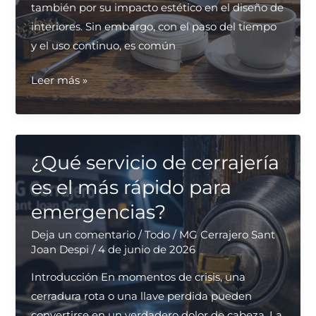
también por su impacto estético en el diseño de
interiores. Sin embargo, con el paso del tiempo
y el uso continuo, es común
¿Cuál
Leer más »
es
el
mejor
lugar
¿Qué servicio de cerrajería
para
es el más rápido para
reparar
emergencias?
persianas
en
Deja un comentario
/
Todo
/
MG Cerrajero Sant
Joan Despi
/
4 de junio de 2026
Sant
Joan
Introducción En momentos de crisis, una
Despí?
cerradura rota o una llave perdida pueden
convertirse en un verdadero dolor de cabeza. La