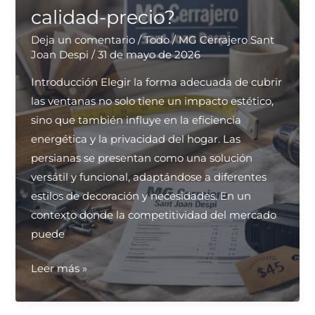
calidad-precio?
el
hogar
Deja un comentario
/
Todo
/
MG Cerrajero Sant
Joan Despi
/
31 de mayo de 2026
Introducción Elegir la forma adecuada de cubrir
las ventanas no solo tiene un impacto estético,
sino que también influye en la eficiencia
energética y la privacidad del hogar. Las
persianas se presentan como una solución
versátil y funcional, adaptándose a diferentes
estilos de decoración y necesidades. En un
contexto donde la competitividad del mercado
puede
¿Dónde
Leer más »
puedo
contratar