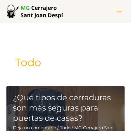
Ir
al
contenido
Todo
¿Qué tipos de cerraduras
son más seguras para
puertas de casas?
Deja un comentario
/
Todo
/
MG Cerrajero Sant