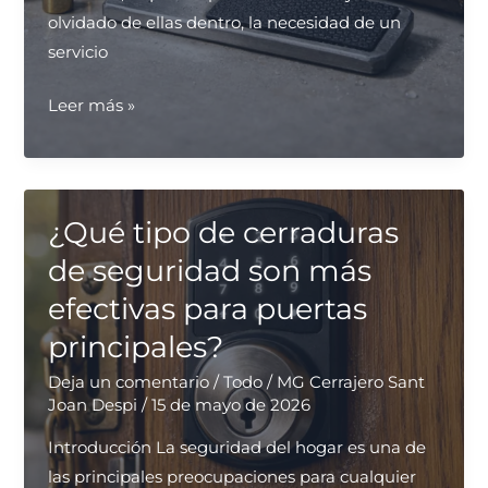
olvidado de ellas dentro, la necesidad de un
servicio
¿Dónde
Leer más »
puedo
contratar
un
servicio
¿Qué tipo de cerraduras
urgente
de seguridad son más
de
efectivas para puertas
apertura
principales?
de
puertas
Deja un comentario
/
Todo
/
MG Cerrajero Sant
en
Joan Despi
/
15 de mayo de 2026
Sant
Introducción La seguridad del hogar es una de
Joan
las principales preocupaciones para cualquier
Despí?