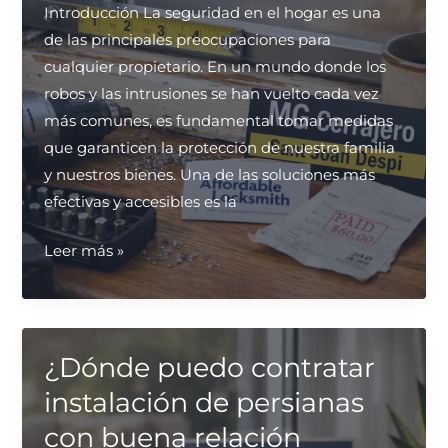
Introducción La seguridad en el hogar es una
de las principales preocupaciones para
cualquier propietario. En un mundo donde los
robos y las intrusiones se han vuelto cada vez
más comunes, es fundamental tomar medidas
que garanticen la protección de nuestra familia
y nuestros bienes. Una de las soluciones más
efectivas y accesibles es la
Encuentra
Leer más »
un
cerrajero
económico
para
¿Dónde puedo contratar
instalar
instalación de persianas
rejas
con buena relación
en