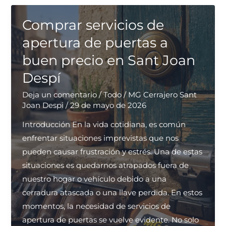
instalación
de
Comprar servicios de
persianas
apertura de puertas a
con
buen precio en Sant Joan
buena
Despí
relación
calidad-
Deja un comentario
/
Todo
/
MG Cerrajero Sant
precio?
Joan Despi
/
29 de mayo de 2026
Introducción En la vida cotidiana, es común
enfrentar situaciones imprevistas que nos
pueden causar frustración y estrés. Una de estas
situaciones es quedarnos atrapados fuera de
nuestro hogar o vehículo debido a una
cerradura atascada o una llave perdida. En estos
momentos, la necesidad de servicios de
apertura de puertas se vuelve evidente. No solo