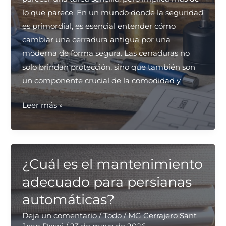
lo que parece. En un mundo donde la seguridad
es primordial, es esencial entender cómo
cambiar una cerradura antigua por una
moderna de forma segura. Las cerraduras no
solo brindan protección, sino que también son
un componente crucial de la comodidad y
¿Cómo
Leer más »
cambiar
una
cerradura
antigua
¿Cuál es el mantenimiento
por
adecuado para persianas
una
automáticas?
moderna
de
Deja un comentario
/
Todo
/
MG Cerrajero Sant