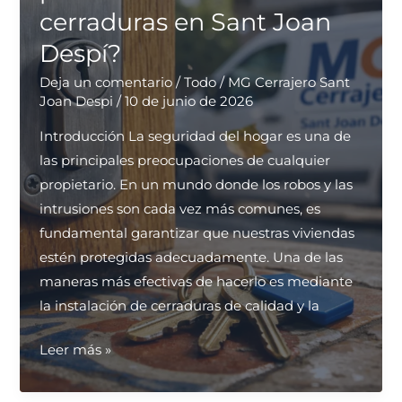
cerraduras en Sant Joan
para
Despí?
puertas
de
Deja un comentario
/
Todo
/
MG Cerrajero Sant
casas?
Joan Despi
/
10 de junio de 2026
Introducción La seguridad del hogar es una de
las principales preocupaciones de cualquier
propietario. En un mundo donde los robos y las
intrusiones son cada vez más comunes, es
fundamental garantizar que nuestras viviendas
estén protegidas adecuadamente. Una de las
maneras más efectivas de hacerlo es mediante
la instalación de cerraduras de calidad y la
¿Cuál
Leer más »
es
el