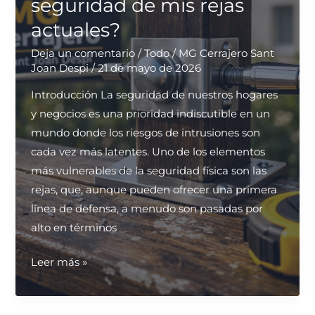
seguridad de mis rejas
persianas
actuales?
automáticas?
Deja un comentario
/
Todo
/
MG Cerrajero Sant
Joan Despi
/
21 de mayo de 2026
Introducción La seguridad de nuestros hogares
y negocios es una prioridad indiscutible en un
mundo donde los riesgos de intrusiones son
cada vez más latentes. Uno de los elementos
más vulnerables de la seguridad física son las
rejas, que, aunque pueden ofrecer una primera
línea de defensa, a menudo son pasadas por
alto en términos
¿Cómo
Leer más »
mejorar
la