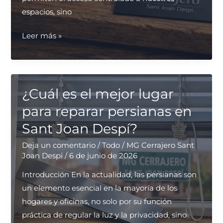
espacios, sino
¿Qué
Leer más »
cerrajeros
tienen
buenas
opiniones
¿Cuál es el mejor lugar
en
para reparar persianas en
la
Sant Joan Despí?
instalación
de
Deja un comentario
/
Todo
/
MG Cerrajero Sant
Joan Despi
/
6 de junio de 2026
bombines
de
Introducción En la actualidad, las persianas son
seguridad?
un elemento esencial en la mayoría de los
hogares y oficinas, no solo por su función
práctica de regular la luz y la privacidad, sino