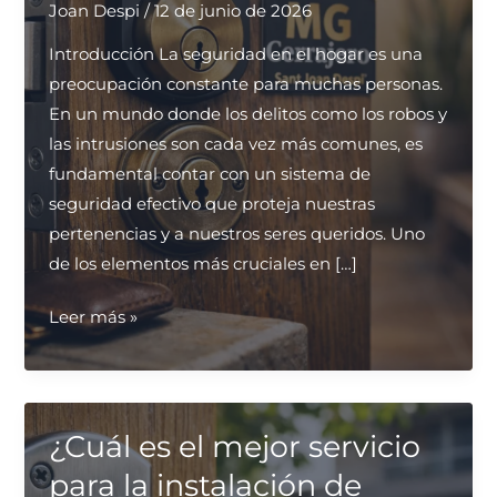
Joan Despi
/
12 de junio de 2026
Introducción La seguridad en el hogar es una
preocupación constante para muchas personas.
En un mundo donde los delitos como los robos y
las intrusiones son cada vez más comunes, es
fundamental contar con un sistema de
seguridad efectivo que proteja nuestras
pertenencias y a nuestros seres queridos. Uno
de los elementos más cruciales en […]
¿Qué
Leer más »
tipos
de
cerraduras
son
¿Cuál es el mejor servicio
más
para la instalación de
seguras