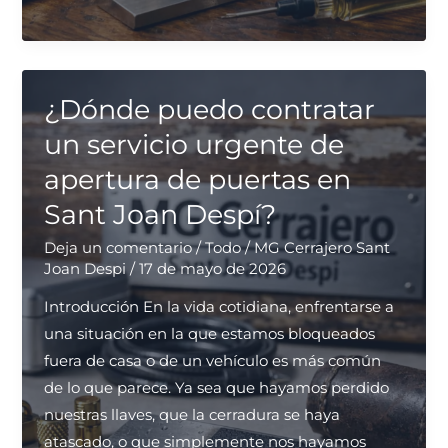
son
los
métodos
más
¿Dónde puedo contratar
efectivos
un servicio urgente de
para
apertura de puertas en
la
Sant Joan Despí?
reparación
de
Deja un comentario
/
Todo
/
MG Cerrajero Sant
cerraduras?
Joan Despi
/
17 de mayo de 2026
Introducción En la vida cotidiana, enfrentarse a
una situación en la que estamos bloqueados
fuera de casa o de un vehículo es más común
de lo que parece. Ya sea que hayamos perdido
nuestras llaves, que la cerradura se haya
atascado, o que simplemente nos hayamos