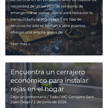
necesidad de un servicio de cerrajería de
emergencia se vuelve crucial para restaurar la
tranquilidad y la seguridad. Este tipo de
servicios no solo se limitan a abrir puertas;
ofrecen una amplia gama de
¿Qué
Leer más »
servicio
de
cerrajería
es
Encuentra un cerrajero
el
económico para instalar
más
rejas en el hogar
rápido
para
Deja un comentario
/
Todo
/
MG Cerrajero Sant
Joan Despi
/
2 de junio de 2026
emergencias?