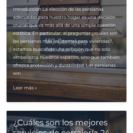
puertas
Introducción La elección de las persianas
principales?
adecuadas para nuestro hogar es una decisión
crucial que va más allá de una simple cuestión
estética. En particular, al preguntar ¿cuáles son
las persianas más resistentes para viviendas?,
estamos buscando una solución que no solo
embellezca nuestros espacios, sino que también
ofrezca protección y durabilidad. Las persianas
son
¿Cuáles
Leer más »
son
las
persianas
más
¿Cuáles son los mejores
resistentes
servicios de cerrajería 24