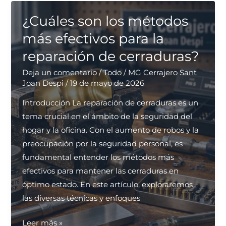
seguridad
de
¿Cuáles son los métodos
mis
más efectivos para la
rejas
reparación de cerraduras?
actuales?
Deja un comentario
/
Todo
/
MG Cerrajero Sant
Joan Despi
/
19 de mayo de 2026
Introducción La reparación de cerraduras es un
tema crucial en el ámbito de la seguridad del
hogar y la oficina. Con el aumento de robos y la
preocupación por la seguridad personal, es
fundamental entender los métodos más
efectivos para mantener las cerraduras en
óptimo estado. En este artículo, exploraremos
las diversas técnicas y enfoques
¿Cuáles
Leer más »