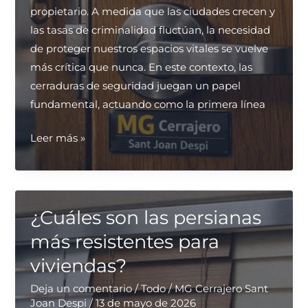
propietario. A medida que las ciudades crecen y
las tasas de criminalidad fluctúan, la necesidad
de proteger nuestros espacios vitales se vuelve
más crítica que nunca. En este contexto, las
cerraduras de seguridad juegan un papel
fundamental, actuando como la primera línea
¿Qué
Leer más »
tipo
de
cerraduras
de
¿Cuáles son las persianas
seguridad
más resistentes para
son
viviendas?
más
efectivas
Deja un comentario
/
Todo
/
MG Cerrajero Sant
Joan Despi
/
13 de mayo de 2026
para