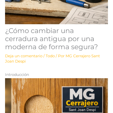
¿Cómo cambiar una
cerradura antigua por una
moderna de forma segura?
Deja un comentario
/
Todo
/ Por
MG Cerrajero Sant
Joan Despi
Introducción