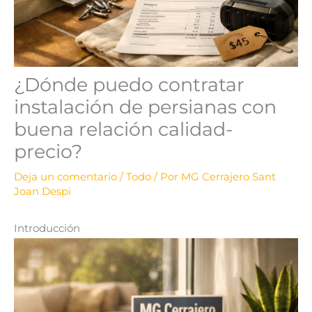
¿Dónde puedo contratar
instalación de persianas con
buena relación calidad-
precio?
Deja un comentario
/
Todo
/ Por
MG Cerrajero Sant
Joan Despi
Introducción