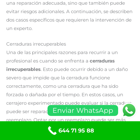
una reparación adecuada, sino que también puede
evitar riesgos adicionales. A continuación, se describen
dos casos específicos que requieren la intervención de
un experto.
Cerraduras irrecuperables
Una de las principales razones para recurrir a un
profesional es cuando se enfrenta a
cerraduras
irrecuperables
. Esto puede ocurrir debido a un daño
severo que impide que la cerradura funcione
correctamente, como una cerradura que ha sido
forzada o dañada por el tiempo. En estos casos, un
cerrajero experimentado puede evaluar si la cerradura
Enviar WhatsApp
puede ser reparada o si es mejor proceder a su
reemplazo. Optar por un reemplazo puede ser más
seguro, ya que garantiza que se utilicen componentes
644 71 95 88
nuevos y funcionales, evitando así problemas de