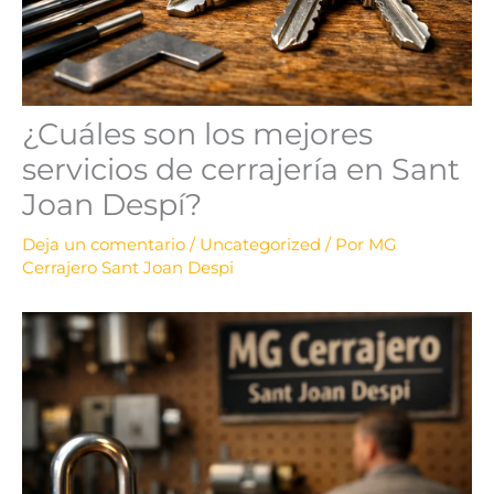
¿Cuáles son los mejores
servicios de cerrajería en Sant
Joan Despí?
Deja un comentario
/
Uncategorized
/ Por
MG
Cerrajero Sant Joan Despi