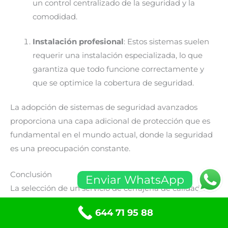
un control centralizado de la seguridad y la
comodidad.
Instalación profesional
: Estos sistemas suelen
requerir una instalación especializada, lo que
garantiza que todo funcione correctamente y
que se optimice la cobertura de seguridad.
La adopción de sistemas de seguridad avanzados
proporciona una capa adicional de protección que es
fundamental en el mundo actual, donde la seguridad
es una preocupación constante.
Conclusión
Enviar WhatsApp
La selección de un servicio de cerrajería de calidad en
Sant Joan Despí es vital para garantizar la seguridad
644 71 95 88
de su hogar o negocio. Con la variedad de opciones