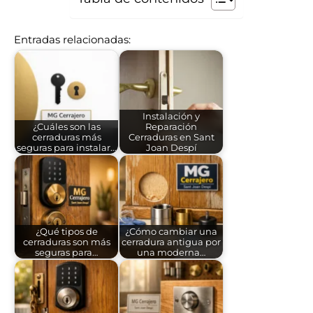
Entradas relacionadas:
Instalación y
¿Cuáles son las
Reparación
cerraduras más
Cerraduras en Sant
seguras para instalar…
Joan Despí
¿Qué tipos de
¿Cómo cambiar una
cerraduras son más
cerradura antigua por
seguras para…
una moderna…