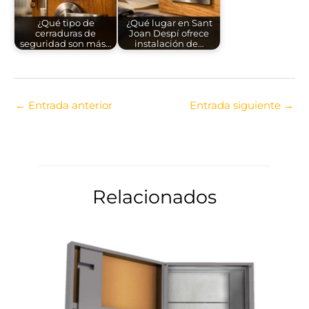
¿Qué tipo de
¿Qué lugar en Sant
cerraduras de
Joan Despí ofrece
seguridad son más…
instalación de…
←
Entrada anterior
Entrada siguiente
→
Relacionados