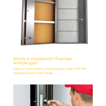
Venta e Instalación Puertas
Antiokupas
Deja un comentario
/
Antiokupas
,
Todo
/ Por
MG
Cerrajero Sant Joan Despi